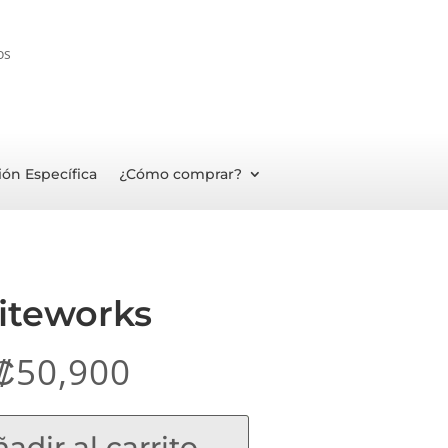
os
ión Específica
¿Cómo comprar?
iteworks
₡
50,900
adir al carrito