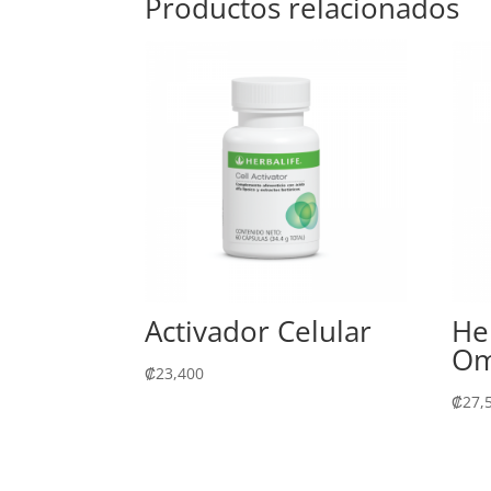
Productos relacionados
Activador Celular
He
Om
₡
23,400
₡
27,