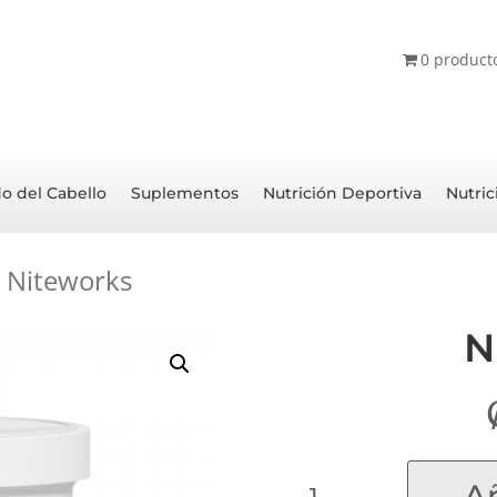
0 product
o del Cabello
Suplementos
Nutrición Deportiva
Nutric
 Niteworks
N
Niteworks
Añ