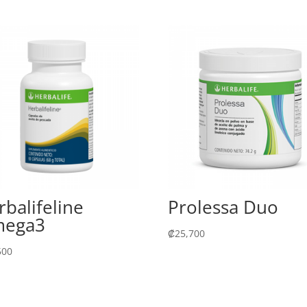
rbalifeline
Prolessa Duo
ega3
₡
25,700
500