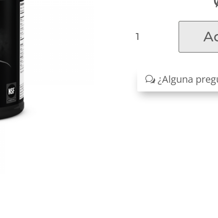
Hidratante
Ad
CR7
quantity
¿Alguna preg