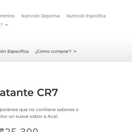
ementos
Nutrición Deportiva
Nutrición Específica
r?
ión Específica
¿Cómo comprar?
ratante CR7
poránea que no contiene sabores o
 sino un suave sabor a Acaí.
₡
25,300